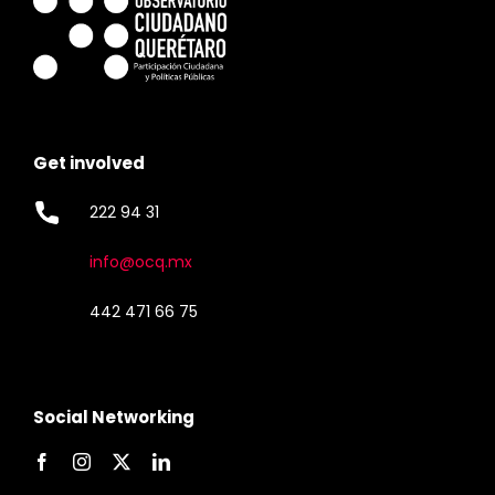
Get involved
222 94 31
info@ocq.mx
442 471 66 75
Social Networking
Español de México