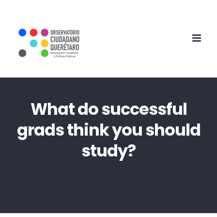
Skip
to
content
What do successful
grads think you should
study?
Home
University News
What do successful grads think you should study?