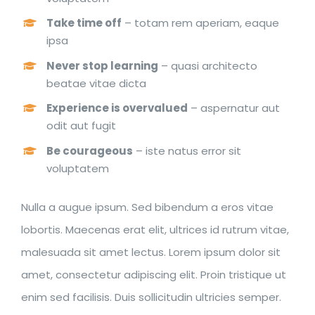
Take time off
– totam rem aperiam, eaque
ipsa
Never stop learning
– quasi architecto
beatae vitae dicta
Experience is overvalued
– aspernatur aut
odit aut fugit
Be courageous
– iste natus error sit
voluptatem
Nulla a augue ipsum. Sed bibendum a eros vitae
lobortis. Maecenas erat elit, ultrices id rutrum vitae,
malesuada sit amet lectus. Lorem ipsum dolor sit
amet, consectetur adipiscing elit. Proin tristique ut
enim sed facilisis. Duis sollicitudin ultricies semper.