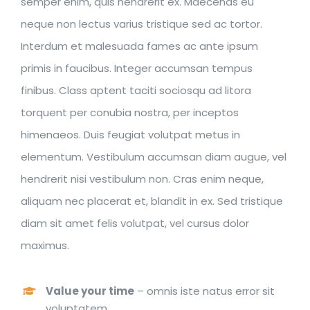
semper enim, quis hendrerit ex. Maecenas eu
neque non lectus varius tristique sed ac tortor.
Interdum et malesuada fames ac ante ipsum
primis in faucibus. Integer accumsan tempus
finibus. Class aptent taciti sociosqu ad litora
torquent per conubia nostra, per inceptos
himenaeos. Duis feugiat volutpat metus in
elementum. Vestibulum accumsan diam augue, vel
hendrerit nisi vestibulum non. Cras enim neque,
aliquam nec placerat et, blandit in ex. Sed tristique
diam sit amet felis volutpat, vel cursus dolor
maximus.
Value your time
– omnis iste natus error sit
voluptatem