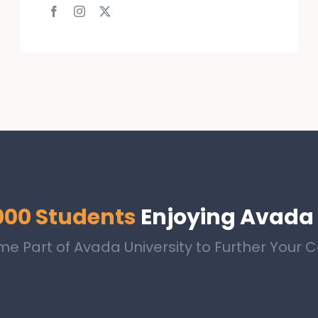
000 Students
Enjoying Avada
e Part of Avada University to Further Your C