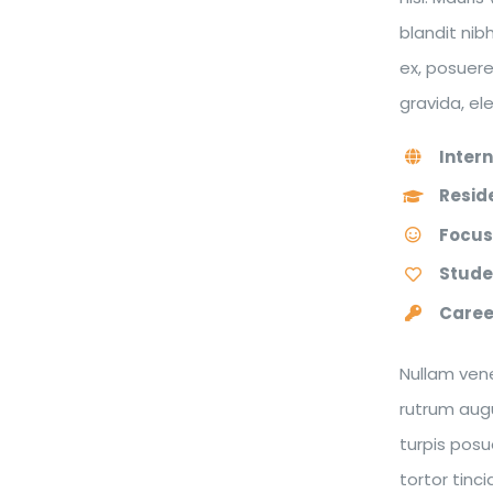
blandit nib
ex, posuere
gravida, e
Inter
Resid
Focus
Stude
Caree
Nullam vene
rutrum augu
turpis posu
tortor tinc