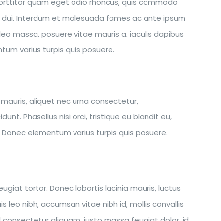
porttitor quam eget odio rhoncus, quis commodo
ices dui. Interdum et malesuada fames ac ante ipsum
 leo massa, posuere vitae mauris a, iaculis dapibus
mentum varius turpis quis posuere.
 mauris, aliquet nec urna consectetur,
t. Phasellus nisi orci, tristique eu blandit eu,
isi. Donec elementum varius turpis quis posuere.
iat tortor. Donec lobortis lacinia mauris, luctus
is leo nibh, accumsan vitae nibh id, mollis convallis
vel consectetur aliquam, justo massa feugiat dolor, id