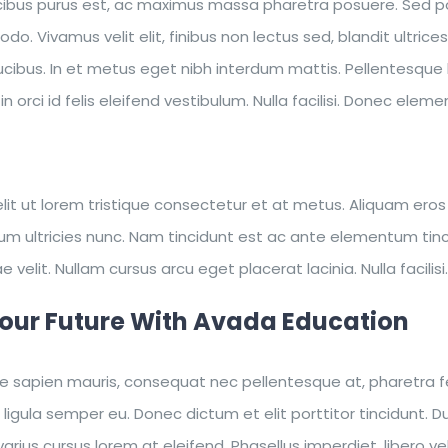
cibus purus est, ac maximus massa pharetra posuere. Sed 
o. Vivamus velit elit, finibus non lectus sed, blandit ultr
aucibus. In et metus eget nibh interdum mattis. Pellentesque
 in orci id felis eleifend vestibulum. Nulla facilisi. Donec ele
lit ut lorem tristique consectetur et at metus. Aliquam eros
 ultricies nunc. Nam tincidunt est ac ante elementum tincidun
tae velit. Nullam cursus arcu eget placerat lacinia. Nulla facil
Your Future With Avada Education
 sapien mauris, consequat nec pellentesque at, pharetra feug
 ligula semper eu. Donec dictum et elit porttitor tincidunt. Du
s varius cursus lorem at eleifend. Phasellus imperdiet, libero 