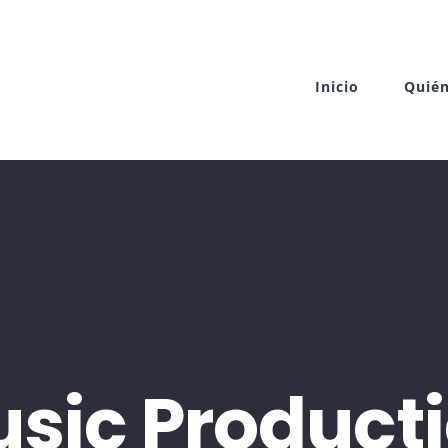
Inicio
Quié
sic Product