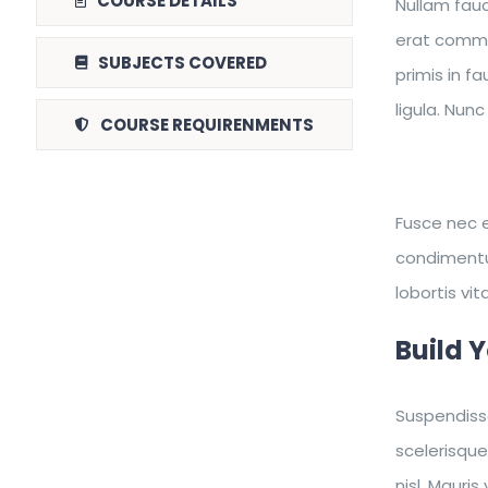
COURSE DETAILS
Nullam fau
erat commod
SUBJECTS COVERED
primis in f
ligula. Nunc
COURSE REQUIRENMENTS
Fusce nec e
condimentum
lobortis vi
Build 
Suspendisse
scelerisque
nisl. Mauri