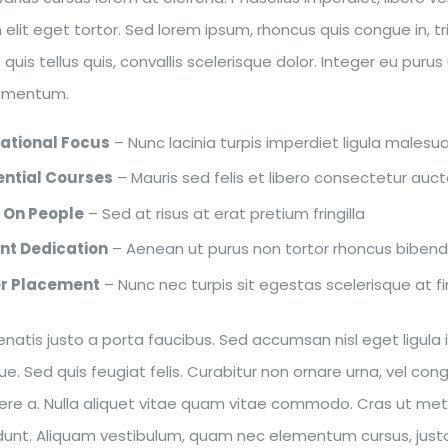
h elit eget tortor. Sed lorem ipsum, rhoncus quis congue in, t
 quis tellus quis, convallis scelerisque dolor. Integer eu pur
lementum.
national Focus
– Nunc lacinia turpis imperdiet ligula males
ential Courses
– Mauris sed felis et libero consectetur auctor
 On People
– Sed at risus at erat pretium fringilla
nt Dedication
– Aenean ut purus non tortor rhoncus biben
r Placement
– Nunc nec turpis sit egestas scelerisque at fin
natis justo a porta faucibus. Sed accumsan nisl eget ligula i
e. Sed quis feugiat felis. Curabitur non ornare urna, vel con
ere a. Nulla aliquet vitae quam vitae commodo. Cras ut metu
idunt. Aliquam vestibulum, quam nec elementum cursus, justo p