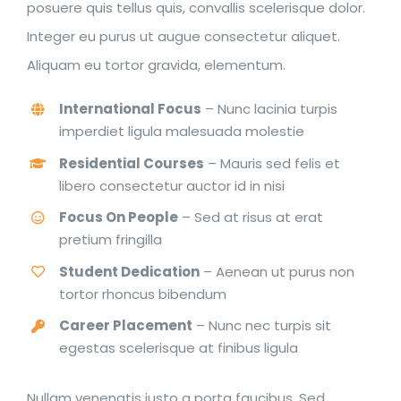
posuere quis tellus quis, convallis scelerisque dolor.
Integer eu purus ut augue consectetur aliquet.
Aliquam eu tortor gravida, elementum.
International Focus
– Nunc lacinia turpis
imperdiet ligula malesuada molestie
Residential Courses
– Mauris sed felis et
libero consectetur auctor id in nisi
Focus On People
– Sed at risus at erat
pretium fringilla
Student Dedication
– Aenean ut purus non
tortor rhoncus bibendum
Career Placement
– Nunc nec turpis sit
egestas scelerisque at finibus ligula
Nullam venenatis justo a porta faucibus. Sed