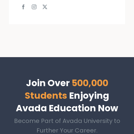
Join Over
500,000
Students
Enjoying
Avada Education Now
Become Part of Avada University to
Further Your Career.