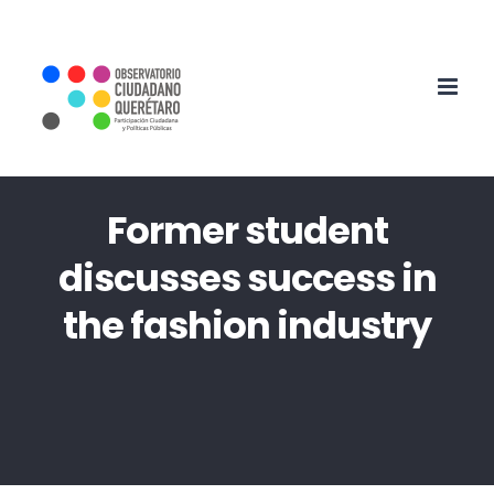
Ir
al
contenido
Former student
discusses success in
the fashion industry
Inicio
University News
Former student discusses success in the fashion
industry